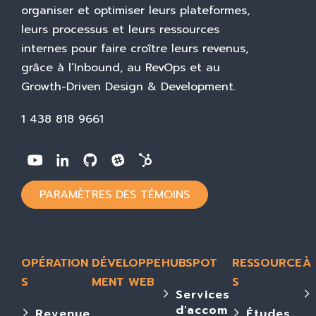
organiser et optimiser leurs plateformes,
leurs processus et leurs ressources
internes pour faire croître leurs revenus,
grâce à l’Inbound, au RevOps et au
Growth-Driven Design & Development.
1 438 818 9661
PARAMÈTRES DES TÉMOINS
OPÉRATION
DÉVELOPPE
HUBSPOT
RESSOURCE
À
S
MENT WEB
S
Services
d'accom
Revenue
Études