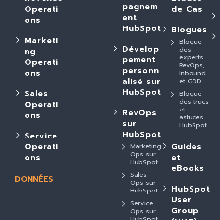
pagnem
Operati
de Cas
ent
ons
HubSpot
Blogues
Marketi
Blogue
Dévelop
des
ng
experts
pement
Operati
RevOps,
personn
ons
Inbound
alisé sur
et GDD
HubSpot
Sales
Blogue
des trucs
Operati
et
RevOps
ons
astuces
sur
HubSpot
HubSpot
Service
Operati
Guides
Marketing
Ops sur
ons
et
HubSpot
eBooks
Sales
DONNÉES
Ops sur
HubSpot
HubSpot
User
Service
Group
Ops sur
HubSpot