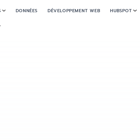
S
DONNÉES
DÉVELOPPEMENT WEB
HUBSPOT
SHOW SUBMENU FOR OPÉRATIONS
SH
SHOW SUBMENU FOR À PROPOS