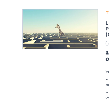
T
L
P
(
V
D
p
U
vo