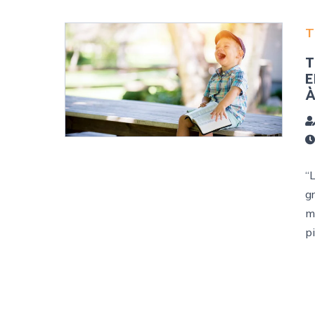
T
T
E
À
“
g
m
pi