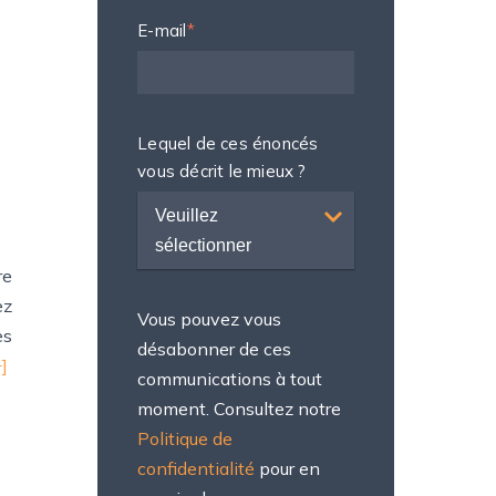
E-mail
*
Lequel de ces énoncés
vous décrit le mieux ?
Veuillez
sélectionner
re
ez
Vous pouvez vous
es
désabonner de ces
]
communications à tout
moment. Consultez notre
Politique de
confidentialité
pour en