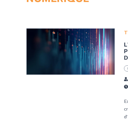
T
L
P
D
E
c
d