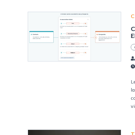
C
C
E
L
l
c
vi
T