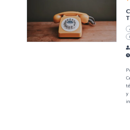
C
T
P
C
t
y
in