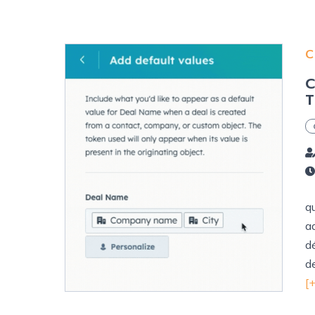
C
C
T
q
a
d
d
[+