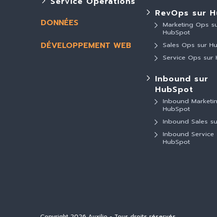
Service Operations
RevOps sur H
DONNÉES
Marketing Ops s
HubSpot
DÉVELOPPEMENT WEB
Sales Ops sur H
Service Ops sur
Inbound sur
HubSpot
Inbound Marketin
HubSpot
Inbound Sales s
Inbound Service 
HubSpot
Copyright 2026 Auxilio - Tous droits réservés.