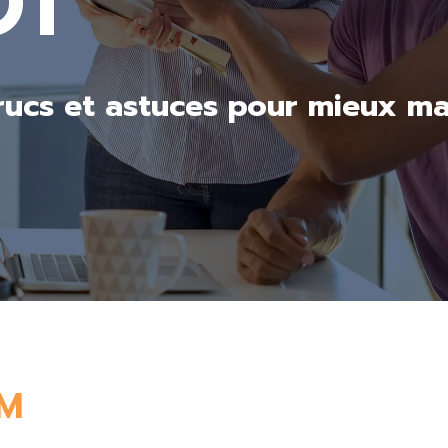
OT
ucs et astuces pour mieux maî
M