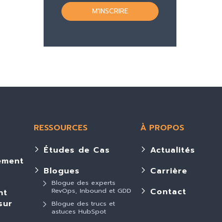
RESSOURCES
À PROPOS
Études de Cas
Actualités
ement
Blogues
Carrière
Blogue des experts
RevOps, Inbound et GDD
Contact
nt
sur
Blogue des trucs et
astuces HubSpot