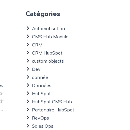
Catégories
Automatisation
CMS Hub Module
CRM
CRM HubSpot
custom objects
Dev
donnée
es
Données
ar
HubSpot
ir
HubSpot CMS Hub
..
Partenaire HubSpot
RevOps
Sales Ops